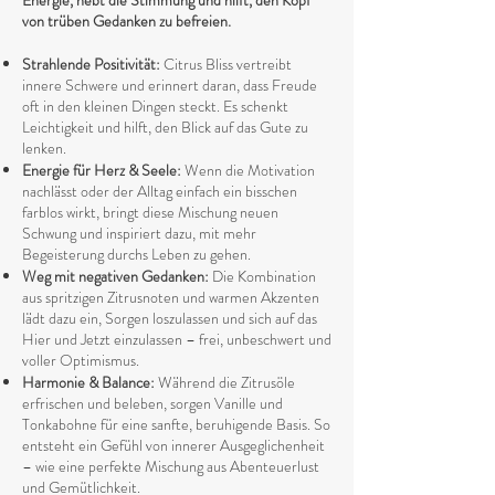
Energie, hebt die Stimmung und hilft, den Kopf
von trüben Gedanken zu befreien.
Strahlende Positivität:
Citrus Bliss vertreibt
innere Schwere und erinnert daran, dass Freude
oft in den kleinen Dingen steckt. Es schenkt
Leichtigkeit und hilft, den Blick auf das Gute zu
lenken.
Energie für Herz & Seele:
Wenn die Motivation
nachlässt oder der Alltag einfach ein bisschen
farblos wirkt, bringt diese Mischung neuen
Schwung und inspiriert dazu, mit mehr
Begeisterung durchs Leben zu gehen.
Weg mit negativen Gedanken:
Die Kombination
aus spritzigen Zitrusnoten und warmen Akzenten
lädt dazu ein, Sorgen loszulassen und sich auf das
Hier und Jetzt einzulassen – frei, unbeschwert und
voller Optimismus.
Harmonie & Balance:
Während die Zitrusöle
erfrischen und beleben, sorgen Vanille und
Tonkabohne für eine sanfte, beruhigende Basis. So
entsteht ein Gefühl von innerer Ausgeglichenheit
– wie eine perfekte Mischung aus Abenteuerlust
und Gemütlichkeit.