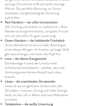
spritzige Zitrusfrische trifft auf sanfte, blumige
Wärme. Die perfekte Mischung, um Stress
loszulassen und gleichzeitig die Stimmung
aufzuhellen.
Red Mandarin – der süße Sonnenschein
Süß, fruchtig und einfach nur wohltuend – Rote
Mandarine bringt eine leichte, verspielte Frische
mit sich, die sofort für gute Laune sorgt.
Green Mandarin – der belebende Frischekick
Grüne Mandarine ist wie ein tiefer Atemzug an
einem klaren Morgen. Ihr frischer, spritziger Duft
gibt neue Energie und macht den Kopf frei.
Lime – der kleine Energieschub
Die lebendige Frische der Limette wirkt
erfrischend und belebend – perfekt, wenn die
Stimmung einen kleinen Anstoß nach oben
braucht.
Litsea – die unentdeckte Zitrusbombe
Litsea ist wie ein geheimer Schatz unter den
Zitrusölen – intensiv, zitronig und voller Energie.
Ideal, um die Luft zu klären und neue Motivation
zu tanken.
Tonkabohne – die sanfte Umarmung