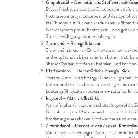
Grapefruitöl – Der natürliche Stoffwechsel-Boo
Dieses frische, zitrusartige Öl ist bekannt dafür,
Fettverbrennung anzukurbeln und das Lymphsyste
Heißhunger auf Zucker zu reduzieren, während s
Nervensystem positiv beeinflusst – also genau d
Stressbewältigung zusammenhängen.
Zitronenöl – Reinigt & belebt
Zitronenöl ist reich an D-Limonen, einem wertvol
und entgiftenden Eigenschaften bekannt ist. Es u
überschüssigen Stoffen zu befreien, und kann so
Pfefferminzöl – Der natürliche Energie-Kick
Statt zu künstlichen Energy-Drinks zu greifen, is
Körper und Geist zu beleben. Es steigert die ment
Leistungsfähigkeit zu verbessern – sei es bei lan
Ingweröl – Aktiviert & stärkt
Als kraftvolles Antioxidans schützt Ingweröl die Ze
Durchblutungan. Dank seines Hauptwirkstoffs Ging
Förderung eines aktiven Stoffwechsels und eine
Zimtrindenöl – Der natürliche Zucker-Kontrolleu
Mit seinem süß-würzigen Aroma ist Zimtrindenöl 