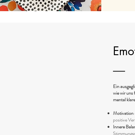
Emot
Ein ausgegli
wie wir uns
mental klare
Motivation 
positive Ve
Innere Bala
Stimmungss