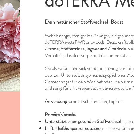
doTERRA M
Dein natürlicher Stoffwechsel-Boost
Mehr Energie, weniger Heißhunger, ein gesunde
doTERRA MetaPWR entwickelt. Diese kraftvoll
Zitrone, Pfefferminze, Ingwer und Zimtrinde
in e
Verhältnis, das den Körper optimal unterstützt.
Ob als natürlicher Kick vor dem Training, zur F
oder zur Unterstützung eines ausgeglichenen Ap
Gamechanger für dein Wohlbefinden. Sein zitrus
und sorgt für ein anregendes, motivierendes Umf
Anwendung
: aromatisch, innerlich, topisch
Primäre Vorteile:
Unterstützt einen gesunden Stoffwechsel
– ideal
Hilft, Heißhunger zu reduzieren
– eine natürlich