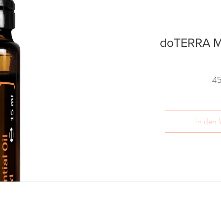
doTERRA M
4
In den