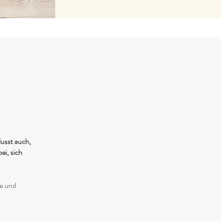
lusst auch,
ei, sich
le und