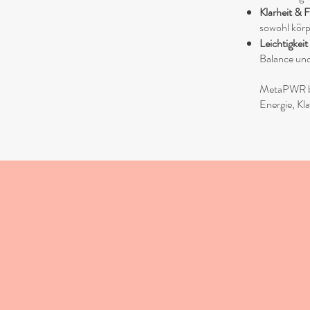
Klarheit & 
sowohl körp
Leichtigkei
Balance und 
MetaPWR bri
Energie, Kl