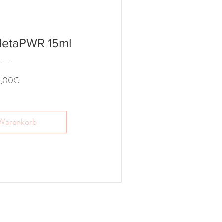
etaPWR 15ml
Preis
5,00€
 Warenkorb