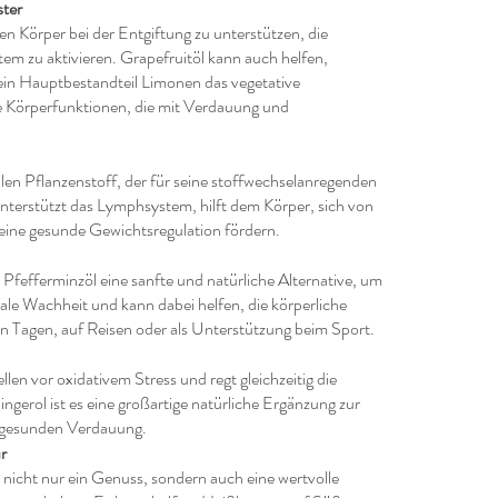
ster
 den Körper bei der Entgiftung zu unterstützen, die
m zu aktivieren. Grapefruitöl kann auch helfen,
ein Hauptbestandteil Limonen das vegetative
ie Körperfunktionen, die mit Verdauung und
len Pflanzenstoff, der für seine stoffwechselanregenden
nterstützt das Lymphsystem, hilft dem Körper, sich von
 eine gesunde Gewichtsregulation fördern.
t Pfefferminzöl eine sanfte und natürliche Alternative, um
ale Wachheit und kann dabei helfen, die körperliche
gen Tagen, auf Reisen oder als Unterstützung beim Sport.
llen vor oxidativem Stress und regt gleichzeitig die
erol ist es eine großartige natürliche Ergänzung zur
r gesunden Verdauung.
r
nicht nur ein Genuss, sondern auch eine wertvolle