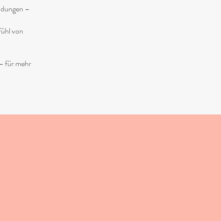
eidungen –
fühl von
– für mehr