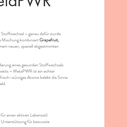
etaPWR
r Stoffwechsel – genau dafür wurde
e Mischung kombiniert
Grapefruit,
inem neuen, speziell abgestimmten
örderung eines gesunden Stoffwechsels
petits – MetaPWR ist ein echter
frisch-würziges Aroma belebt die Sinne
eld.
 für einen aktiven Lebensstil.
e Unterstützung für bewusste