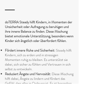
doTERRA Steady hilft Kindern, in Momenten der
Unsicherheit oder Aufregung zu beruhigen und
ihre innere Balance zu finden. Diese Mischung
bietet emotionale Unterstützung, besonders wenn
Kinder sich ängstlich oder überfordert fühlen.
Fördert innere Ruhe und Sicherheit:
Steady hilft
Kindern, sich zu erden und in stressigen
Momenten ruhig zu bleiben. Es unterstützt sie
dabei, sich sicher zu fühlen und Vertrauen in sich
selbst zu entwickeln.
Reduziert Ängste und Nervosität:
Diese Mischung
hilft dabei, Ängste zu lindern und fördert das
Gefühl, dass alles in Ordnung ist. Es ist besonders
hilfreich vor neuen Erlebnissen wie dem ersten
Schultag oder bei Veränderungen im Alltag.
Unterstützt emotionale Stabilität:
Steady trägt
dazu bei, emotionale Spannungen abzubauen und
hilft den Kleinen, ihre Gefühle zu regulieren. Es ist