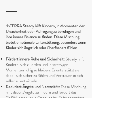
doTERRA Steady hilft Kindern, in Momenten der
Unsicherheit oder Aufregung zu beruhigen und
ihre innere Balance zu finden. Diese Mischung
bietet emotionale Unterstützung, besonders wenn
Kinder sich ängstlich oder überfordert fühlen.
Fördert innere Ruhe und Sicherheit:
Steady hilft
Kindern, sich zu erden und in stressigen
Momenten ruhig zu bleiben. Es unterstützt sie
dabei, sich sicher zu fühlen und Vertrauen in sich
selbst zu entwickeln.
Reduziert Ängste und Nervosität:
Diese Mischung
hilft dabei, Ängste zu lindern und fördert das
Gefühl, dass alles in Ordnung ist. Es ist besonders
hilfreich vor neuen Erlebnissen wie dem ersten
Schultag oder bei Veränderungen im Alltag.
Unterstützt emotionale Stabilität:
Steady trägt
dazu bei, emotionale Spannungen abzubauen und
hilft den Kleinen, ihre Gefühle zu regulieren. Es ist