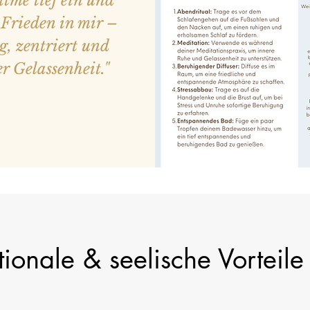
atme tief ein und
 Frieden in mir –
g, zentriert und
er Gelassenheit."
ionale & seelische Vorteile