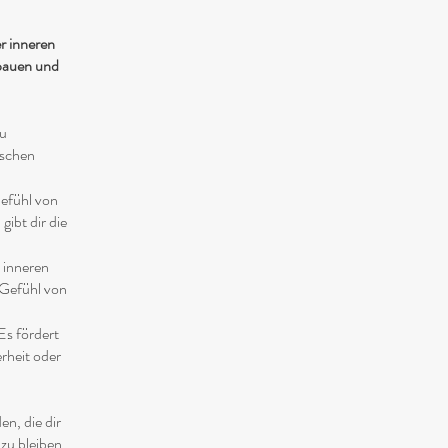
r inneren
ubauen und
zu
ischen
Gefühl von
gibt dir die
 inneren
 Gefühl von
Es fördert
rheit oder
n, die dir
zu bleiben.