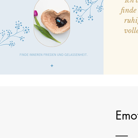
"Ich 
finde
ruhi
voll
Emot