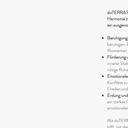
doTERRA Pea
Harmonie zu
ein ausgewo
Beruhigung
beruhigen. E
Momenten w
Förderung v
innerer Stab
nötige Ruhe,
Emotionaler
Konflikte z
Frieden und
Erdung und
ein starkes
emotionaler
Mit doTERRA
hilft, mit 