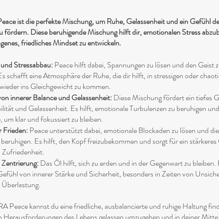
ce ist die perfekte Mischung, um Ruhe, Gelassenheit und ein Gefühl de
 fördern. Diese beruhigende Mischung hilft dir, emotionalen Stress abz
genes, friedliches Mindset zu entwickeln.
 und Stressabbau:
Peace hilft dabei, Spannungen zu lösen und den Geist 
s schafft eine Atmosphäre der Ruhe, die dir hilft, in stressigen oder chaot
ieder ins Gleichgewicht zu kommen.
on innerer Balance und Gelassenheit:
Diese Mischung fördert ein tiefes 
ilität und Gelassenheit. Es hilft, emotionale Turbulenzen zu beruhigen und 
 um klar und fokussiert zu bleiben.
 Frieden:
Peace unterstützt dabei, emotionale Blockaden zu lösen und die
u beruhigen. Es hilft, den Kopf freizubekommen und sorgt für ein stärkeres
 Zufriedenheit.
 Zentrierung:
Das Öl hilft, sich zu erden und in der Gegenwart zu bleiben. 
 Gefühl von innerer Stärke und Sicherheit, besonders in Zeiten von Unsiche
 Überlastung.
 Peace kannst du eine friedliche, ausbalancierte und ruhige Haltung finde
den Herausforderungen des Lebens gelassen umzugehen und in deiner Mitte 