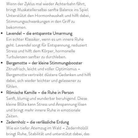
Wenn der Zyklus mal wieder Achterbahn fährt,
bringt Muskatellersalbei sanfte Balance ins Spiel.
Unterstützt den Hormonhaushalt und hilft dabei,
Stimmungsschwankungen in den Griff zu
bekommen.
Lavendel – die entspannte Umarmung
Ein echter Klassiker, wenn es um innere Ruhe
geht. Lavendel sorgt für Entspannung, reduziert
Stress und hilft dem Körper, hormonelle
Turbulenzen sanfter zu durchleben.
Bergamotte – der kleine Stimmungsbooster
Zitrusfrisch, leicht und voller Optimismus –
Bergamotte vertreibt düstere Gedanken und hilft
dabei, sich wieder leichter und gelassener zu
fühlen.
Römische Kamille – die Ruhe in Person
Sanft, blumig und wunderbar beruhigend. Diese
kleine Blüte kann Stress und Anspannung lösen
und bringt mehr innere Ruhe in emotionale
Zeiten.
Zedernholz – die verlässliche Erdung
Wie ein tiefer Atemzug im Wald – Zedernholzöl
bringt Ruhe, Stabilität und unterstützt dabei, das