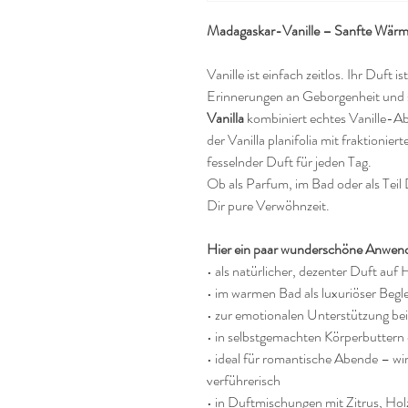
Madagaskar-Vanille – Sanfte Wärm
Vanille ist einfach zeitlos. Ihr Duft
Erinnerungen an Geborgenheit un
Vanilla
kombiniert echtes Vanille-A
der Vanilla planifolia mit fraktionier
fesselnder Duft für jeden Tag.
Ob als Parfum, im Bad oder als Tei
Dir pure Verwöhnzeit.
Hier ein paar wunderschöne Anwen
• als natürlicher, dezenter Duft auf
• im warmen Bad als luxuriöser Begle
• zur emotionalen Unterstützung bei
• in selbstgemachten Körperbuttern 
• ideal für romantische Abende – w
verführerisch
• in Duftmischungen mit Zitrus, Hol