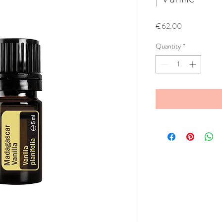
Price
€62.00
Quantity
*