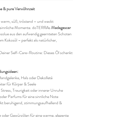
e & pure Verwöhnzeit
 ist warm, süß, tröstend – und weckt
d sinnliche Momente. doTERRAs
Madagascar
bsolue aus den aufwendig geernteten Schoten
tem Kokosöl – perfekt als natürlicher,
l Deiner Self-Care-Routine: Dieses Öl schenkt
dungsideen:
 Handgelenke, Hals oder Dekolleté
iter für Körper & Seele
 Stress, Traurigkeit oder innerer Unruhe
oder Parfums für eine sinnliche Note
irkt beruhigend, stimmungsaufhellend &
z oder Gewürzölen für eine warme, elegante