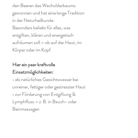
den Beeren des Wacholderbaums
gewonnen und hat eine lange Tradition
in der Naturheilkunde.
Besonders beliebt für alles, was
entgiften, klären und energetisch
aufräumen soll – ob auf der Haut, im
Körper oder im Kopf.
Hier ein paar kraftvolle
Einsatzmöglichkeiten:
• als natürliches Gesichtswasser bei
unreiner, fettiger oder gestresster Haut
• zur Förderung von Entgiftung &
Lymphfluss – z. B. in Bauch- oder
Beinmassagen
• bei Wassereinlagerungen oder
schweren Beinen
• zur emotionalen Klärung – bei