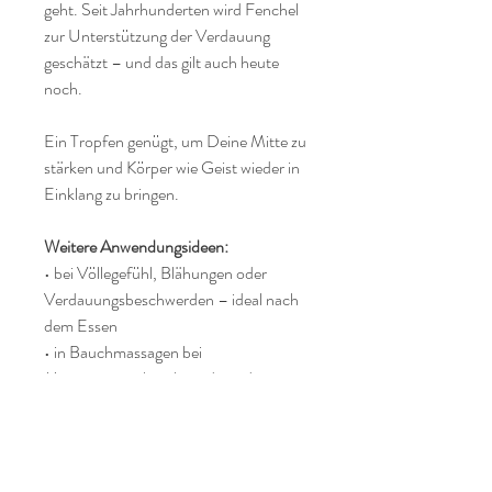
geht. Seit Jahrhunderten wird Fenchel
zur Unterstützung der Verdauung
geschätzt – und das gilt auch heute
noch.
Ein Tropfen genügt, um Deine Mitte zu
stärken und Körper wie Geist wieder in
Einklang zu bringen.
Weitere Anwendungsideen:
• bei Völlegefühl, Blähungen oder
Verdauungsbeschwerden – ideal nach
dem Essen
• in Bauchmassagen bei
Menstruationsbeschwerden oder
Magenkrämpfen
• zur Förderung des Milchflusses in der
Stillzeit (bitte Rücksprache mit
Fachperson!)