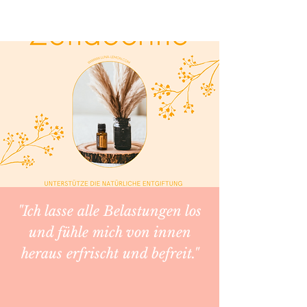
"Ich lasse alle Belastungen los
und fühle mich von innen
heraus erfrischt und befreit."