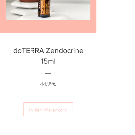
doTERRA Zendocrine
15ml
Preis
44,99€
In den Warenkorb