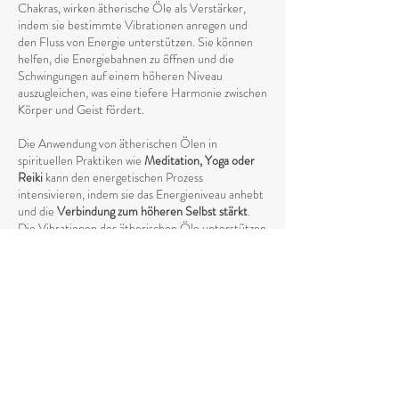
Chakras, wirken ätherische Öle als Verstärker,
indem sie bestimmte Vibrationen anregen und
den Fluss von Energie unterstützen. Sie können
helfen, die Energiebahnen zu öffnen und die
Schwingungen auf einem höheren Niveau
auszugleichen, was eine tiefere Harmonie zwischen
Körper und Geist fördert.
Die Anwendung von ätherischen Ölen in
spirituellen Praktiken wie
Meditation, Yoga oder
Reiki
kann den energetischen Prozess
intensivieren, indem sie das Energieniveau anhebt
und die
Verbindung zum höheren Selbst stärkt
.
Die Vibrationen der ätherischen Öle unterstützen
den natürlichen Fluss von Energie und helfen
dabei, eine tiefere spirituelle Öffnung zu
erreichen. Durch ihren spezifischen Einfluss auf
den energetischen Körper fördern sie das
Loslassen von negativen oder stagnierenden
Energien, die den natürlichen Fluss blockieren
könnten.
Ätherische Öle tragen außerdem dazu bei, die
geistige Klarheit zu fördern und das emotionale