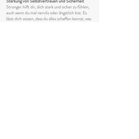
Stärkung von Selbstvertrauen und Sicherheit
Stronger hilft dir, dich stark und sicher zu fühlen,
auch wenn du mal nervös oder ängstlich bist. Es
lässt dich wissen, dass du alles schaffen kannst, was
vor dir liegt, und dass du immer beschützt bist.
Schutz vor negativen Gefühlen
Dieses Öl hilft dir, dich sicher und geborgen zu
fühlen, wenn du dich mal unsicher oder ängstlich
fühlst. Es lässt Ängste und Sorgen verschwinden,
damit du dich wieder ruhig und stark fühlen kannst.
Fördert ein positives Gefühl
Stronger gibt dir das Selbstvertrauen, dich immer
wieder neuen Herausforderungen zu stellen. Es
sorgt dafür, dass du dich stark und voller Energie
fühlst, egal wie schwierig etwas erscheinen mag.
Erhöht das Gefühl von Geborgenheit
Es hilft dir, dich sicher und beschützt zu fühlen. Du
weißt, dass du alles, was du tust, mit Mut und
Stärke angehen kannst. Stronger gibt dir das
Gefühl, dass du jederzeit auf deinen inneren
Schutzschild zählen kannst